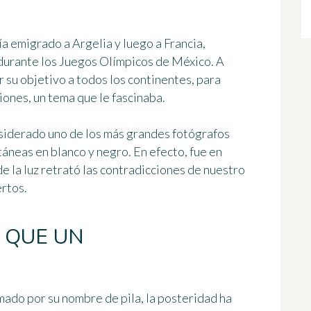
a emigrado a Argelia y luego a Francia,
durante los Juegos Olímpicos de México. A
r su objetivo a todos los continentes, para
giones, un tema que le fascinaba.
siderado uno de los más grandes fotógrafos
táneas en blanco y negro
. En efecto, fue en
 la luz retrató las contradicciones de nuestro
ertos.
 QUE UN
mado por su nombre de pila, la posteridad ha