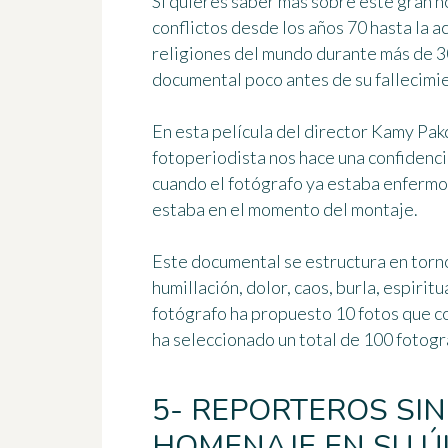
Si quieres saber más sobre este gran n
conflictos desde los años 70 hasta la a
religiones del mundo durante más de 3
documental poco antes de su fallecimi
En esta película del director Kamy Pak
fotoperiodista nos hace una confidencia
cuando el fotógrafo ya estaba enfermo y
estaba en el momento del montaje.
Este documental se estructura
en torn
humillación, dolor, caos, burla, espiritu
fotógrafo ha propuesto 10 fotos que c
ha seleccionado un total de 100 fotogr
5- REPORTEROS SIN
HOMENAJE EN SU Ú