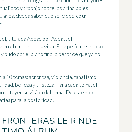
ombre de la fotografía, que cubrió los mayores
ctualidad y trabajó sobre las principales
0 años, debes saber que
se le dedicó un
ento
.
del, titulada
Abbas por Abbas
, el
 en el umbral de su vida. Esta película se rodó
 pudo dar el plano final a pesar de que ya no
o a 10 temas
: sorpresa, violencia, fanatismo,
alidad, belleza y tristeza. Para cada tema, el
onstituyen su visión del tema. De este modo,
afías para la posteridad.
 FRONTERAS LE RINDE
LTIMO ÁLBUM