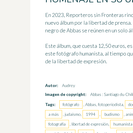
En 2023, Reporteros sin Fronteras rind
nuevo álbum por la libertad de prensa.
negro de Abbas se reúnen en un solo á
Este álbum, que cuesta 12,50 euros, es
este fotógrafo humanista, al tiempo que
de la libertad de expresión.
Autor:
Audrey
Imagen de copyright:
Abbas : Santiago du Chil
Tags:
fotógrafo
, Abbas, fotoperiodista,
do
a más
, judaísmo,
1994
,
budismo
, ani
fotografía
, libertad de expresión,
humanista