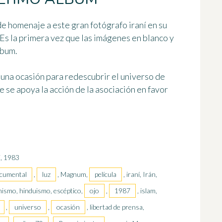
e homenaje a este gran fotógrafo iraní en su
 Es la primera vez que las imágenes en blanco y
lbum.
 una ocasión para redescubrir el universo de
 se apoya la acción de la asociación en favor
i, 1983
cumental
,
luz
, Magnum,
película
, iraní, Irán,
mismo, hinduismo, escéptico,
ojo
,
1987
, islam,
,
universo
,
ocasión
, libertad de prensa,