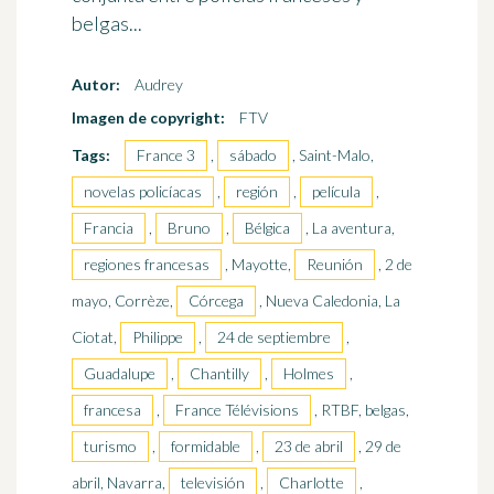
belgas...
Autor:
Audrey
Imagen de copyright:
FTV
Tags:
France 3
,
sábado
, Saint-Malo,
novelas policíacas
,
región
,
película
,
Francia
,
Bruno
,
Bélgica
, La aventura,
regiones francesas
, Mayotte,
Reunión
, 2 de
mayo, Corrèze,
Córcega
, Nueva Caledonia, La
Ciotat,
Philippe
,
24 de septiembre
,
Guadalupe
,
Chantilly
,
Holmes
,
francesa
,
France Télévisions
, RTBF, belgas,
turismo
,
formidable
,
23 de abril
, 29 de
abril, Navarra,
televisión
,
Charlotte
,