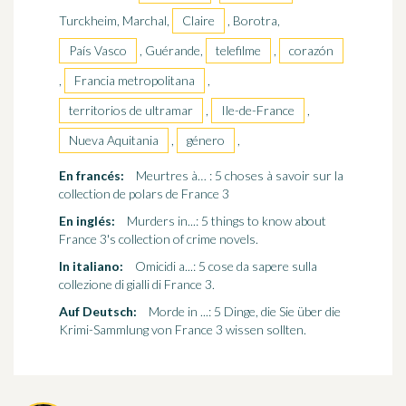
Turckheim, Marchal,
Claire
, Borotra,
País Vasco
, Guérande,
telefilme
,
corazón
,
Francia metropolitana
,
territorios de ultramar
,
Ile-de-France
,
Nueva Aquitania
,
género
,
En francés:
Meurtres à… : 5 choses à savoir sur la
collection de polars de France 3
En inglés:
Murders in...: 5 things to know about
France 3's collection of crime novels.
In italiano:
Omicidi a...: 5 cose da sapere sulla
collezione di gialli di France 3.
Auf Deutsch:
Morde in ...: 5 Dinge, die Sie über die
Krimi-Sammlung von France 3 wissen sollten.