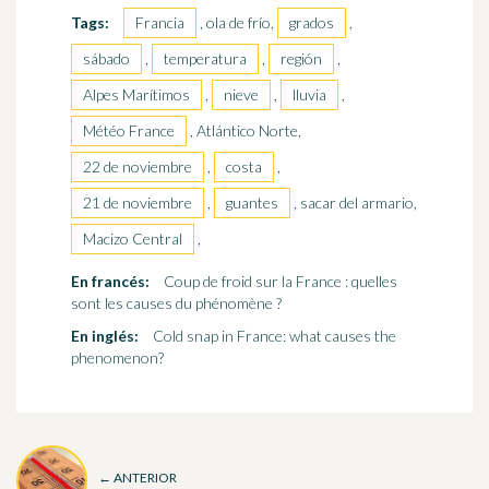
Tags:
Francia
, ola de frío,
grados
,
sábado
,
temperatura
,
región
,
Alpes Marítimos
,
nieve
,
lluvia
,
Météo France
, Atlántico Norte,
22 de noviembre
,
costa
,
21 de noviembre
,
guantes
, sacar del armario,
Macizo Central
,
En francés:
Coup de froid sur la France : quelles
sont les causes du phénomène ?
En inglés:
Cold snap in France: what causes the
phenomenon?
← ANTERIOR