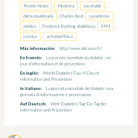
Premio Nobel
,
Medicina
,
inevitable
,
dieta equilibrada
, Charles Best,
canadiense
,
médico
, Frederick Banting, diabéticos,
1991
,
crónica
,
actividad física
,
Más información:
http://www.afd.asso.fr/
En francés:
La journée mondiale du diabète : un
jour d'information et de prévention
En inglés:
World Diabetes Day: A Day of
Information and Prevention
In italiano:
La giornata mondiale del diabete: una
giornata di informazione e prevenzione
Auf Deutsch:
Welt-Diabetes-Tag: Ein Tag der
Information und Prävention