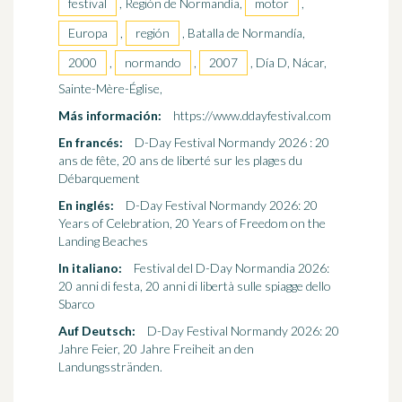
festival
, Región de Normandía,
motor
,
Europa
,
región
, Batalla de Normandía,
2000
,
normando
,
2007
, Día D, Nácar,
Sainte-Mère-Église,
Más información:
https://www.ddayfestival.com
En francés:
D-Day Festival Normandy 2026 : 20
ans de fête, 20 ans de liberté sur les plages du
Débarquement
En inglés:
D-Day Festival Normandy 2026: 20
Years of Celebration, 20 Years of Freedom on the
Landing Beaches
In italiano:
Festival del D-Day Normandia 2026:
20 anni di festa, 20 anni di libertà sulle spiagge dello
Sbarco
Auf Deutsch:
D-Day Festival Normandy 2026: 20
Jahre Feier, 20 Jahre Freiheit an den
Landungsstränden.