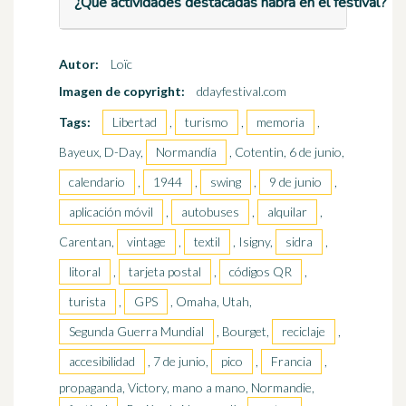
¿Qué actividades destacadas habrá en el festival?
Autor:
Loïc
Imagen de copyright:
ddayfestival.com
Tags:
Libertad
,
turismo
,
memoria
,
Bayeux, D-Day,
Normandía
, Cotentin, 6 de junio,
calendario
,
1944
,
swing
,
9 de junio
,
aplicación móvil
,
autobuses
,
alquilar
,
Carentan,
vintage
,
textil
, Isigny,
sidra
,
litoral
,
tarjeta postal
,
códigos QR
,
turista
,
GPS
, Omaha, Utah,
Segunda Guerra Mundial
, Bourget,
reciclaje
,
accesibilidad
, 7 de junio,
pico
,
Francia
,
propaganda, Victory, mano a mano, Normandie,