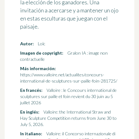
la elección de los ganadores. Una
invitación a acercarse y a mantener un ojo
en estas esculturas que juegan con el
paisaje.
Autor:
Loïc
Imagen de copyright:
Gralon IA : image non
contractuelle
Más información:
https://www.valloire.net/actualites/concours-
international-de-sculptures-sur-paille-foin-281725/
En francés:
Valloire : le Concours international de
sculptures sur paille et foin revient du 30 juin au 5
juillet 2026
En inglés:
Valloire: the International Straw and
Hay Sculpture Competition returns from June 30 to
July 5, 2026.
In italiano:
Valloire: il Concorso internazionale di