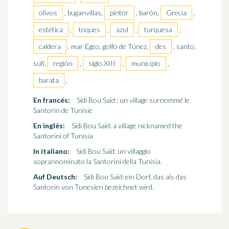
olivos
, buganvillas,
pintor
, barón,
Grecia
,
estética
,
toques
,
azul
,
turquesa
,
caldera
, mar Egeo, golfo de Túnez,
des
, santo,
sufí,
región
,
siglo XIII
,
municipio
,
barata
,
En francés:
Sidi Bou Saïd : un village surnommé le
Santorin de Tunisie
En inglés:
Sidi Bou Saïd: a village nicknamed the
Santorini of Tunisia
In italiano:
Sidi Bou Saïd: un villaggio
soprannominato la Santorini della Tunisia.
Auf Deutsch:
Sidi Bou Saïd: ein Dorf, das als das
Santorin von Tunesien bezeichnet wird.