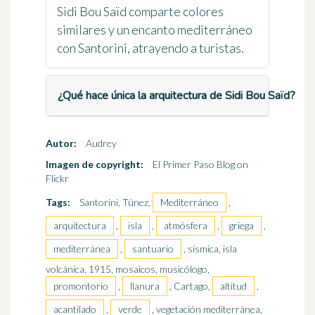
Sidi Bou Saïd comparte colores
similares y un encanto mediterráneo
con Santorini, atrayendo a turistas.
¿Qué hace única la arquitectura de Sidi Bou Saïd?
Autor:
Audrey
Imagen de copyright:
El Primer Paso Blog on
Flickr
Tags:
Santorini, Túnez,
Mediterráneo
,
arquitectura
,
isla
,
atmósfera
,
griega
,
mediterránea
,
santuario
, sísmica, isla
volcánica, 1915, mosaicos, musicólogo,
promontorio
,
llanura
, Cartago,
altitud
,
acantilado
,
verde
, vegetación mediterránea,