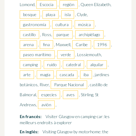
Lomond,
Escocia
,
región
, Queen Elizabeth,
bosque
,
playa
,
isla
, Clyde,
gastronomía
,
cultura
,
música
,
castillo
, Ross,
parque
,
archipiélago
,
arena
,
fina
, Maxwell,
Caribe
,
1996
,
paseo marítimo
,
verde
, Lossiemouth,
camping
,
ruido
,
catedral
,
alquilar
,
arte
,
magia
,
cascada
,
iba
, jardines
botánicos, River,
Parque Nacional
, castillo de
Balmoral,
especies
,
aves
, Stirling, St
Andrews,
avión
,
En francés:
Visiter Glasgow en camping-car: les
meilleurs endroits à explorer
En inglés:
Visiting Glasgow by motorhome: the