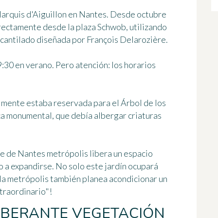
Marquis d'Aiguillon en Nantes. Desde octubre
irectamente desde la plaza Schwob, utilizando
 acantilado diseñada por François Delarozière.
9:30 en verano. Pero atención: los horarios
lmente estaba reservada para el Árbol de los
ca monumental, que debía albergar criaturas
e de Nantes metrópolis libera un espacio
 a expandirse. No solo este jardín ocupará
 la metrópolis también planea acondicionar un
xtraordinario"!
UBERANTE VEGETACIÓN