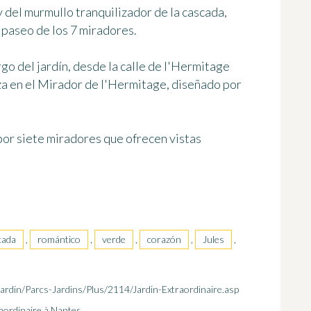
 del murmullo tranquilizador de la cascada,
 paseo de los 7 miradores
.
rgo del jardín
, desde la calle de l'Hermitage
za en el Mirador de l'Hermitage, diseñado por
or siete miradores que ofrecen vistas
cada
,
romántico
,
verde
,
corazón
,
Jules
,
/Jardin/Parcs-Jardins/Plus/2114/Jardin-Extraordinaire.asp
raordinaire à Nantes