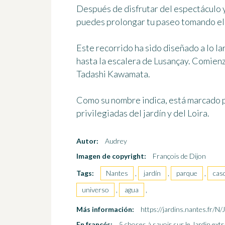
Después de disfrutar del espectáculo y
puedes prolongar tu paseo tomando
el
Este recorrido ha sido diseñado
a lo la
hasta la escalera de Lusançay. Comien
Tadashi Kawamata.
Como su nombre indica, está marcado p
privilegiadas del jardín y del Loira.
Autor:
Audrey
Imagen de copyright:
François de Dijon
Tags:
Nantes
,
jardín
,
parque
,
cas
universo
,
agua
,
Más información:
https://jardins.nantes.fr/N
En francés:
5 choses à savoir sur le Jardin ext