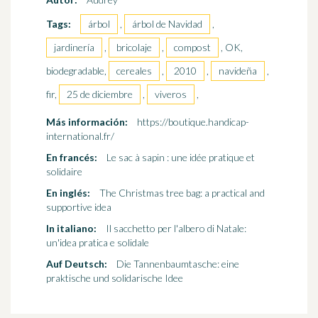
Tags:
árbol
,
árbol de Navidad
,
jardinería
,
bricolaje
,
compost
, OK,
biodegradable,
cereales
,
2010
,
navideña
,
fir,
25 de diciembre
,
viveros
,
Más información:
https://boutique.handicap-
international.fr/
En francés:
Le sac à sapin : une idée pratique et
solidaire
En inglés:
The Christmas tree bag: a practical and
supportive idea
In italiano:
Il sacchetto per l'albero di Natale:
un'idea pratica e solidale
Auf Deutsch:
Die Tannenbaumtasche: eine
praktische und solidarische Idee