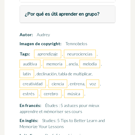
¿Por qué es útil aprender en grupo?
Autor:
Audrey
Imagen de copyright:
Temnobelos
Tags:
aprendizaje
,
neurociencias
,
auditiva
,
memoria
, ancla,
melodía
,
latín
, declinación, tabla de multiplicar,
creatividad
,
ciencia
, entrena,
voz
,
estrés
,
cerebro
,
música
,
En francés:
Études : 5 astuces pour mieux
apprendre et mémoriser ses cours
En inglés:
Studies: 5 Tips to Better Learn and
Memorize Your Lessons