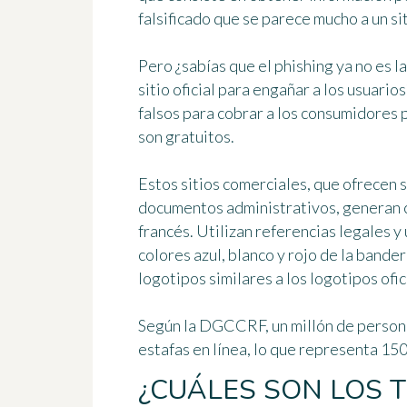
falsificado que se parece mucho a un siti
Pero ¿sabías que el phishing ya no es la
sitio oficial para engañar a los usuario
falsos
para cobrar a los consumidores 
son gratuitos.
Estos sitios comerciales, que ofrecen
s
documentos administrativos, generan co
francés. Utilizan referencias legales y
colores azul, blanco y rojo de la bande
logotipos similares a los logotipos ofici
Según la DGCCRF,
un millón de perso
estafas en línea, lo que representa 15
¿CUÁLES SON LOS 