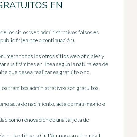
GRATUITOS EN
 de los sitios web administrativos falsos es
-public.fr
(enlace a continuación).
 enumera todos los otros sitios web oficiales y
zar sus trámites en línea según la naturaleza de
ámite que desea realizar es gratuito o no.
 los trámites administrativos son gratuitos
,
 como acta de nacimiento, acta de matrimonio o
dad como renovación de una tarjeta de
n de la etiqueta Crit'Air para su automóvil.