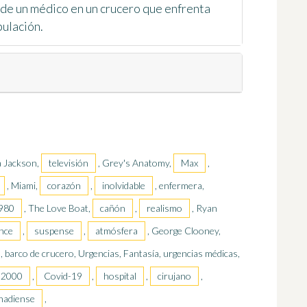
de un médico en un crucero que enfrenta
pulación.
a Jackson,
televisión
, Grey's Anatomy,
Max
,
, Miami,
corazón
,
inolvidable
, enfermera,
980
, The Love Boat,
cañón
,
realismo
, Ryan
nce
,
suspense
,
atmósfera
, George Clooney,
, barco de crucero, Urgencias, Fantasía, urgencias médicas,
 2000
,
Covid-19
,
hospital
,
cirujano
,
nadiense
,