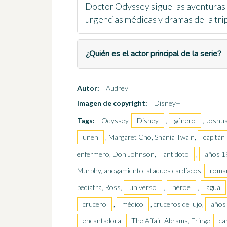
Doctor Odyssey sigue las aventuras 
urgencias médicas y dramas de la tri
¿Quién es el actor principal de la serie?
Autor:
Audrey
Imagen de copyright:
Disney+
Tags:
Odyssey,
Disney
,
género
, Joshu
unen
, Margaret Cho, Shania Twain,
capitán
enfermero, Don Johnson,
antídoto
,
años 1
Murphy, ahogamiento, ataques cardíacos,
roma
pediatra, Ross,
universo
,
héroe
,
agua
crucero
,
médico
, cruceros de lujo,
años
encantadora
, The Affair, Abrams, Fringe,
ca