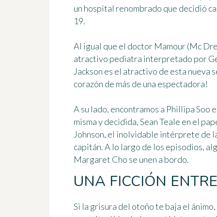
un hospital renombrado que decidió ca
19.
Al igual que el doctor Mamour (Mc Dre
atractivo pediatra interpretado por 
Jackson es el atractivo de esta nueva s
corazón de más de una espectadora!
A su lado, encontramos a
Phillipa Soo
e
misma y decidida,
Sean Teale
en el pap
Johnson
, el inolvidable intérprete de 
capitán. A lo largo de los episodios, a
Margaret Cho se unen a bordo.
UNA FICCIÓN ENTR
Si la grisura del otoño te baja el ánim