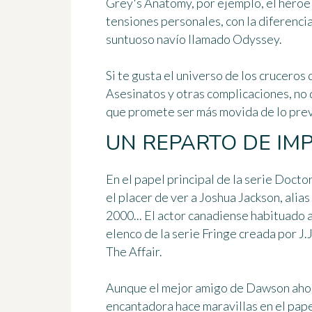
Grey's Anatomy, por ejemplo, el héroe 
tensiones personales, con la diferenci
suntuoso navío
llamado Odyssey.
Si te gusta el universo de los cruceros
Asesinatos y otras complicaciones
, no
que promete ser más movida de lo prev
UN REPARTO DE IM
En el papel principal de la serie Doct
el placer de ver a
Joshua Jackson
, alia
2000... El actor canadiense habituado a
elenco de la serie Fringe creada por J.
The Affair.
Aunque el mejor amigo de Dawson ahora
encantadora hace maravillas
en el pap