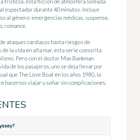
la tristeza
, esta ficción de atmósfera soleada
al espectador durante 40 minutos. Incluye
oso al género: emergencias médicas, suspense,
to, romance.
de ataques cardíacos hasta riesgos de
de la vida en alta mar, esta
serie coescrita
alismo. Pero con el doctor Max Bankman
vida de los pasajeros, uno se deja llevar por
gual que The Love Boat en los años 1980, la
 hacernos viajar y soñar sin complicaciones.
ENTES
dyssey?