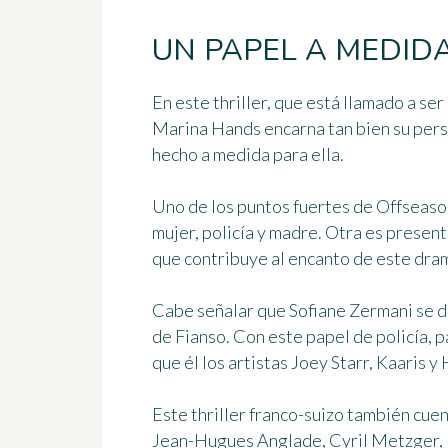
UN PAPEL A MEDID
En este thriller, que está llamado a se
Marina Hands
encarna tan bien su per
hecho a medida para ella.
Uno de los puntos fuertes de Offseaso
mujer
, policía y madre. Otra es presen
que contribuye al encanto de este dram
Cabe señalar que
Sofiane Zermani
se d
de Fianso. Con este papel de policía, p
que él los artistas Joey Starr, Kaaris y 
Este thriller franco-suizo también cu
Jean-Hugues Anglade, Cyril Metzger, 