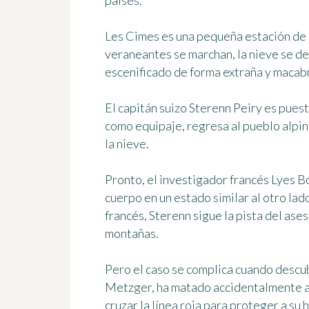
países.
Les Cimes es una pequeña estación de e
veraneantes se marchan, la nieve se de
escenificado de forma extraña y macab
El capitán suizo
Sterenn Peiry
es puest
como equipaje, regresa al pueblo alpin
la nieve.
Pronto, el investigador francés
Lyes B
cuerpo en un estado similar al otro lad
francés, Sterenn sigue la pista del ase
montañas.
Pero el caso se complica cuando descub
Metzger, ha matado accidentalmente a 
cruzar la línea roja para proteger a su h