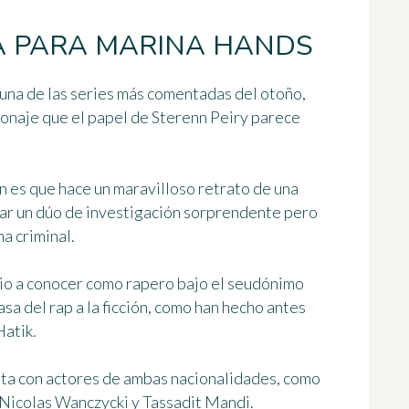
A PARA MARINA HANDS
r una de las series más comentadas del otoño,
sonaje que el papel de Sterenn Peiry parece
n es que hace un
maravilloso retrato de una
tar
un dúo de investigación sorprendente
pero
a criminal.
io a conocer como rapero bajo el seudónimo
asa del rap a la ficción, como han hecho antes
Hatik.
enta con actores de ambas nacionalidades, como
Nicolas Wanczycki y Tassadit Mandi.