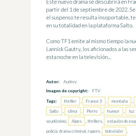
Este nuevo drama se descubrirá en Fr
partir del 1 de septiembre de 2022
. S
el suspenso te resulta insoportable, te
en su totalidad en la plataforma Salto.
Como TF1 emite al mismo tiempo la nue
Lannick Gautry, los aficionados a las s
esta noche en la televisión...
Autor:
Audrey
Imagen de copyright:
FTV
Tags:
thriller
,
France 3
,
montaña
,
Salto
,
clima
,
Pierre
,
humor
,
luz
seudónimo,
Alpes
, thrillers,
estación de esq
policía, drama criminal, rapero,
televisión
,