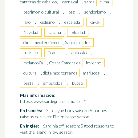
carreras de caballos,
carnaval
, sarda,
clima
,
patrimonio cultural
,
paz
,
senderismo
,
lago
,
ciclismo
,
escalada
,
kayak
,
Navidad
,
italiana
,
felicidad
,
clima mediterráneo
, Sardinia,
luz
,
turismo
,
Francia
,
antídoto
,
melancolía
, Costa Esmeralda,
invierno
,
cultura
, dieta mediterránea,
mariscos
,
pasta
,
embutidos
,
buceo
,
Más información:
https://www.sardegnaturismo.it/fr#
En francés:
Sardaigne hors saison : 5 bonnes
raisons de visiter l'île en basse saison
En inglés:
Sardinia off-season: 5 good reasons to
visit the island in low season.