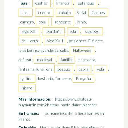
Tags:
castillo
,
Francia
,
estanque
,
Jura
,
cuento
,
caballo
, Sarlat,
Cannes
, carnero,
cola
,
serpiente
, Plinio,
siglo XIII
,
Dordoña
,
isla
,
siglo XVI
,
de Hierro
,
siglo XVII
, prisionera, El fuerte,
islas Lérins, lavanderas, celta,
Halloween
,
château,
medieval
,
familia
, mazmorra,
fantasma, luna llena,
bosque
,
cabra
,
vela
,
gallina
, bestiario, Tonnerre,
Borgoña
,
hierro
,
Más información:
https://www.chateau-
puymartin.com/chateau-hante-dame-blanche/
En francés:
Tourisme insolite : 5 lieux hantés en
France
En inglés:
Unusual tourism: 5 haunted places in