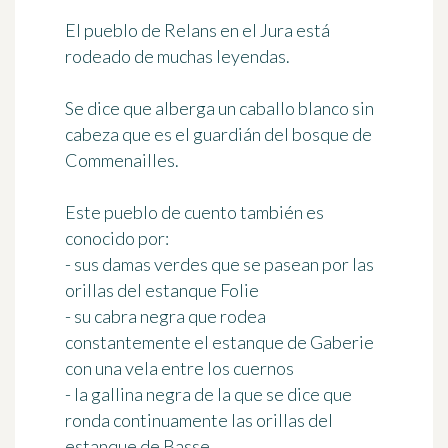
El
pueblo de Relans
en el Jura está
rodeado de muchas leyendas.
Se dice que alberga un caballo blanco sin
cabeza que es el guardián del bosque de
Commenailles.
Este pueblo de cuento también es
conocido por:
-
sus damas verdes
que se pasean por las
orillas del estanque Folie
-
su cabra negra
que rodea
constantemente el estanque de Gaberie
con una vela entre los cuernos
-
la gallina negra
de la que se dice que
ronda continuamente las orillas del
estanque de Basse.