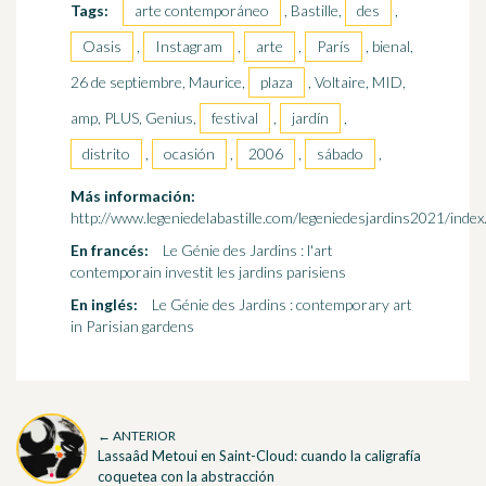
Tags:
arte contemporáneo
, Bastille,
des
,
Oasis
,
Instagram
,
arte
,
París
, bienal,
26 de septiembre, Maurice,
plaza
, Voltaire, MID,
amp, PLUS, Genius,
festival
,
jardín
,
distrito
,
ocasión
,
2006
,
sábado
,
Más información:
http://www.legeniedelabastille.com/legeniedesjardins2021/index
En francés:
Le Génie des Jardins : l'art
contemporain investit les jardins parisiens
En inglés:
Le Génie des Jardins : contemporary art
in Parisian gardens
← ANTERIOR
Lassaâd Metoui en Saint-Cloud: cuando la caligrafía
coquetea con la abstracción