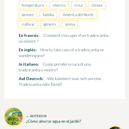
temperatura
,
viveros
,
rosa
,
crema
,
bronce
,
familia
,
América del Norte
,
cultivar
,
género
,
arena
,
En francés:
Comment s'occuper d'un tradescantia
ou misère ?
En inglés:
How to take care of a tradescantia or
wandering jew?
In italiano:
Come prendersi cura di una
tradescantia o misère?
Auf Deutsch:
Wie kümmert man sich um eine
Tradescantia oder Elend?
← ANTERIOR
¿Cómo ahorrar agua en el jardín?