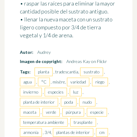
• raspar las raíces para eliminar la mayor
cantidad posible del sustrato antiguo.
• llenar la nueva maceta con un sustrato
ligero compuesto por
3/4 de tierra
vegetal y 1/4 de arena
.
Autor:
Audrey
Imagen de copyright:
Andreas Kay on Flickr
Tags:
planta
, tradescantia,
sustrato
,
agua
,
°C
, misère,
variedad
,
riego
,
invierno
,
especies
,
luz
,
planta de interior
,
poda
,
nudo
,
maceta
,
verde
,
púrpura
,
especie
,
temperatura ambiente
,
trasplante
,
armonía
, 3/4,
plantas de interior
,
cm
,