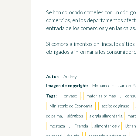
Se han colocado carteles con un código
comercios, en los departamentos afect
entrada de los comercios y en las cajas
Si compra alimentos en línea, los siti
obligados a informar a los consumidore
Autor:
Audrey
Imagen de copyright:
Mohamed Hassan on Px
Tags:
envase
,
materias primas
,
cons
Ministerio de Economía
,
aceite de girasol
de palma,
alérgicos
, alergia alimentaria,
mar
mostaza
,
Francia
, alimentarios y,
Ucran
de corral,
fraude
,
comercio electrónico
,