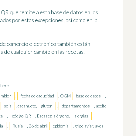
 QR que remite a esta base de datos en los
ados por estas excepciones, así como en la
.
os de comercio electrónico también están
s de cualquier cambio en las recetas.
here
umidor
,
fecha de caducidad
, OGM,
base de datos
,
,
soja
, cacahuete,
gluten
,
departamentos
, aceite
ca
,
código QR
, Escasez, alérgeno,
alergias
,
ia
,
Rusia
, 26 de abril,
epidemia
, gripe aviar, aves