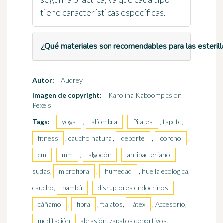
tiene características específicas.
¿Qué materiales son recomendables para las esterill
Autor:
Audrey
Imagen de copyright:
Karolina Kaboompics on
Pexels
Tags:
yoga
,
alfombra
,
Pilates
, tapete,
fitness
, caucho natural,
deporte
,
corcho
,
cm
,
mm
,
algodón
,
antibacteriano
,
sudas,
microfibra
,
humedad
, huella ecológica,
caucho,
bambú
,
disruptores endocrinos
,
cáñamo
,
fibra
, ftalatos,
látex
, Accesorio,
meditación
, abrasión, zapatos deportivos,