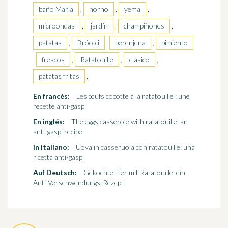
baño María
,
horno
,
yema
,
microondas
,
jardín
,
champiñones
,
patatas
,
Brócoli
,
berenjena
,
pimiento
,
frescos
,
Ratatouille
,
clásico
,
patatas fritas
,
En francés:
Les œufs cocotte à la ratatouille : une
recette anti-gaspi
En inglés:
The eggs casserole with ratatouille: an
anti-gaspi recipe
In italiano:
Uova in casseruola con ratatouille: una
ricetta anti-gaspì
Auf Deutsch:
Gekochte Eier mit Ratatouille: ein
Anti-Verschwendungs-Rezept