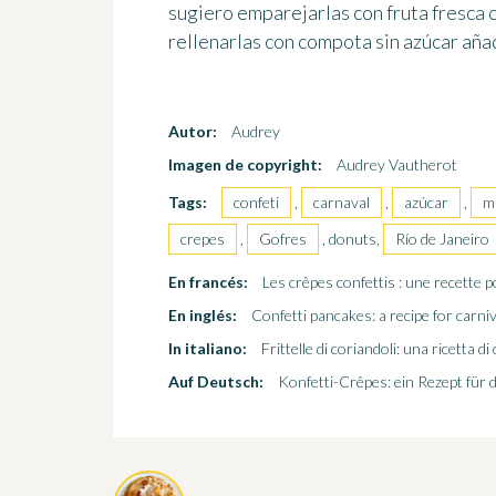
sugiero
emparejarlas con fruta fresca
c
rellenarlas con compota sin azúcar aña
Autor:
Audrey
Imagen de copyright:
Audrey Vautherot
Tags:
confeti
,
carnaval
,
azúcar
,
m
crepes
,
Gofres
, donuts,
Río de Janeiro
En francés:
Les crêpes confettis : une recette p
En inglés:
Confetti pancakes: a recipe for carniv
In italiano:
Frittelle di coriandoli: una ricetta d
Auf Deutsch:
Konfetti-Crêpes: ein Rezept für