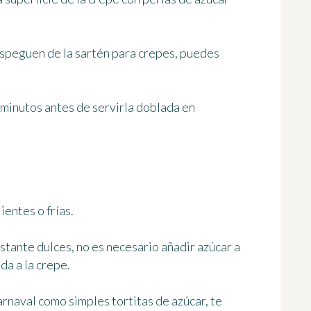
espeguen de la sartén para crepes, puedes
s minutos antes de servirla doblada en
ientes o frías.
astante dulces,
no es necesario añadir azúcar a
a a la crepe.
arnaval como simples tortitas de azúcar, te