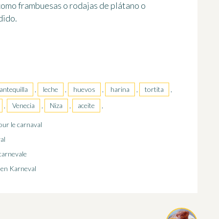
omo frambuesas o rodajas de plátano o
dido
.
antequilla
,
leche
,
huevos
,
harina
,
tortita
,
,
Venecia
,
Niza
,
aceite
,
our le carnaval
al
i carnevale
 den Karneval