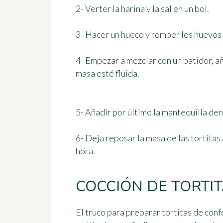
2- Verter la harina y la sal en un bol.
3- Hacer un hueco y romper los huevos 
4- Empezar a mezclar con un batidor, a
masa esté fluida.
5- Añadir por último la mantequilla der
6- Deja reposar la masa de las tortit
hora
.
COCCIÓN DE TORTI
El truco para
preparar tortitas de conf