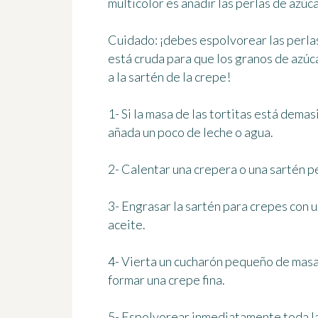
multicolor es añadir las perlas de azúcar
Cuidado:
¡debes espolvorear las perlas
está cruda para que los granos de azúc
a la sartén de la crepe!
1- Si la masa de las tortitas está dem
añada un poco de leche o agua.
2- Calentar una crepera o una sartén p
3- Engrasar la sartén para crepes con 
aceite.
4- Vierta un cucharón pequeño de masa 
formar una crepe fina.
5- Espolvorear inmediatamente toda la 