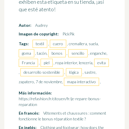
exhiben
esta etiqueta en su tienda
, ¡así
que esté atento!
Autor:
Audrey
Imagen de copyright:
PickPik
Tags:
textil
,
cuero
, cremallera, suela,
goma
, tacón,
bonos
,
sencillo
, enganche,
Francia
,
piel
, ropa interior, lencería,
evita
,
desarrollo sostenible
,
lógica
, sastre,
zapatero, 7 de noviembre,
mapa interactivo
,
Más información:
https://refashion.fr/citoyen/fr/je-repare-bonus-
reparation
En francés:
Vêtements et chaussures : comment
fonctionne le bonus réparation textile ?
En inglés:
Clothing and footwear: how does the