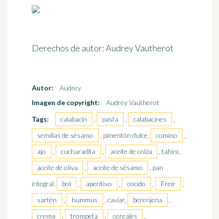
Derechos de autor: Audrey Vautherot
Autor:
Audrey
Imagen de copyright:
Audrey Vautherot
Tags:
calabacín
,
pasta
,
calabacines
,
semillas de sésamo
, pimentón dulce,
comino
,
ajo
,
cucharadita
,
aceite de colza
, tahini,
aceite de oliva
,
aceite de sésamo
, pan
integral,
bol
,
aperitivo
,
cocido
,
Freír
,
sartén
,
hummus
, caviar,
berenjena
,
crema
,
trompeta
,
cereales
,