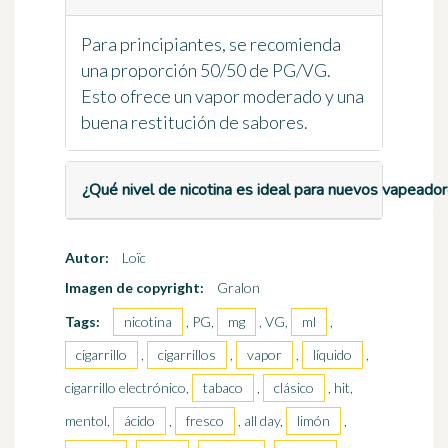
Para principiantes, se recomienda
una proporción 50/50 de PG/VG.
Esto ofrece un vapor moderado y una
buena restitución de sabores.
¿Qué nivel de nicotina es ideal para nuevos vapeado
Autor:
Loïc
Imagen de copyright:
Gralon
Tags:
nicotina
, PG,
mg
, VG,
ml
,
cigarrillo
,
cigarrillos
,
vapor
,
líquido
,
cigarrillo electrónico,
tabaco
,
clásico
, hit,
mentol,
ácido
,
fresco
, all day,
limón
,