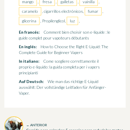
mango
,
fresa
,
galletas
,
vainilla
,
caramelo
, cigarrillos electrónicos,
fumar
,
glicerina
, Propilenglicol,
luz
,
En francés:
Comment bien choisir son e-liquide : le
guide complet pour vapoteurs débutants
En inglés:
How to Choose the Right E-Liquid: The
Complete Guide for Beginner Vapers
In italiano:
Come scegliere correttamente il
proprio e-liquido: la guida completa per i vapers
principianti
Auf Deutsch:
Wie man das richtige E-Liquid
auswählt: Der vollständige Leitfaden für Anfänger-
Vaper.
← ANTERIOR