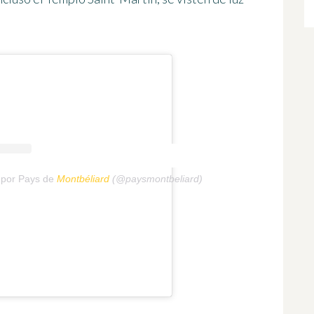
 por Pays de
Montbéliard
(@paysmontbeliard)