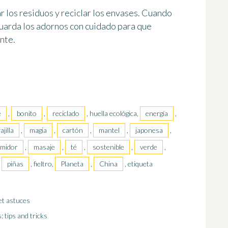
r los residuos
y reciclar los envases. Cuando
guarda los adornos con cuidado para que
ente.
e
,
bonito
,
reciclado
, huella ecológica,
energía
,
ajilla
,
magia
,
cartón
,
mantel
,
japonesa
,
midor
,
masaje
,
té
,
sostenible
,
verde
,
,
piñas
, fieltro,
Planeta
,
China
, etiqueta
et astuces
 tips and tricks