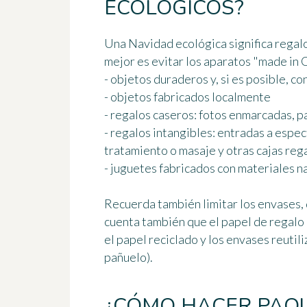
ECOLÓGICOS?
Una Navidad ecológica significa regalo
mejor es evitar los aparatos "made in C
- objetos duraderos y, si es posible, c
- objetos fabricados localmente
- regalos caseros: fotos enmarcadas, p
- regalos intangibles: entradas a espec
tratamiento o masaje y otras cajas reg
- juguetes fabricados con materiales na
Recuerda también
limitar los envases
,
cuenta también que el papel de regalo 
el
papel reciclado
y los
envases reutili
pañuelo).
¿CÓMO HACER PAQ