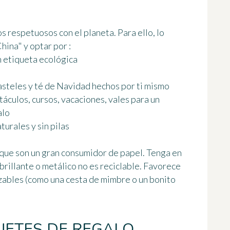
s respetuosos con el planeta. Para ello, lo
hina" y optar por :
on etiqueta ecológica
asteles y té de Navidad hechos por ti mismo
táculos, cursos, vacaciones, vales para un
alo
turales y sin pilas
 que son un gran consumidor de papel. Tenga en
brillante o metálico no es reciclable. Favorece
zables
(como una cesta de mimbre o un bonito
UETES DE REGALO