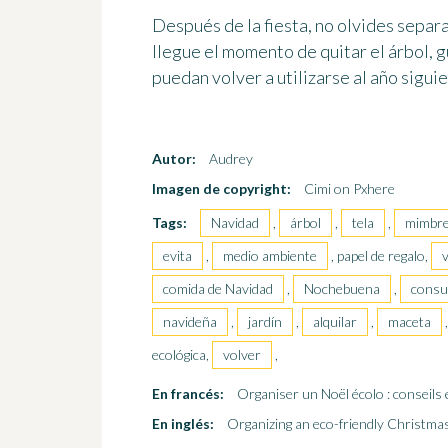
Después de la fiesta, no olvides
separa
llegue el momento de quitar el árbol, 
puedan volver a utilizarse al año sigui
Autor:
Audrey
Imagen de copyright:
Cimi on Pxhere
Tags:
Navidad
,
árbol
,
tela
,
mimbr
evita
,
medio ambiente
, papel de regalo,
v
comida de Navidad
,
Nochebuena
,
consu
navideña
,
jardín
,
alquilar
,
maceta
ecológica,
volver
,
En francés:
Organiser un Noël écolo : conseils 
En inglés:
Organizing an eco-friendly Christmas: