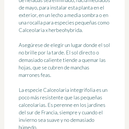
de heladas sea eliminado,
hacia mediados
de mayo
, para instalar esta planta en el
exterior, en un lecho a media sombra o en
una rocalla para especies pequeñas como
Calceolaria x herbeohybrida
.
Asegúrese de elegir
un lugar donde el sol
no brille por la tarde
. El sol directo o
demasiado caliente tiende a quemar las
hojas, que se cubren de manchas
marrones feas.
La especie
Calceolaria integrifolia
es un
poco más resistente que las pequeñas
calceolarias. Es perenne en los jardines
del sur de Francia, siempre y cuando el
invierno sea suave y no demasiado
húmedo.