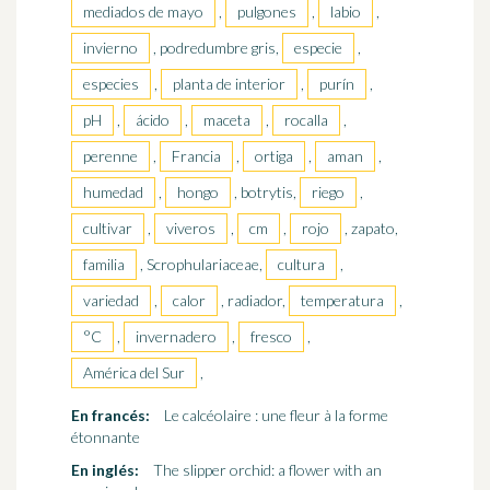
mediados de mayo
,
pulgones
,
labio
,
invierno
, podredumbre gris,
especie
,
especies
,
planta de interior
,
purín
,
pH
,
ácido
,
maceta
,
rocalla
,
perenne
,
Francia
,
ortiga
,
aman
,
humedad
,
hongo
, botrytis,
riego
,
cultivar
,
viveros
,
cm
,
rojo
, zapato,
familia
, Scrophulariaceae,
cultura
,
variedad
,
calor
, radiador,
temperatura
,
°C
,
invernadero
,
fresco
,
América del Sur
,
En francés:
Le calcéolaire : une fleur à la forme
étonnante
En inglés:
The slipper orchid: a flower with an