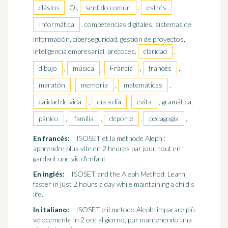
clásico
, Qi,
sentido común
,
estrés
,
Informática
, competencias digitales, sistemas de
información, ciberseguridad, gestión de proyectos,
inteligencia empresarial, precoces,
claridad
,
dibujo
,
música
,
Francia
,
francés
,
maratón
,
memoria
,
matemáticas
,
calidad de vida
,
día a día
,
evita
, gramática,
pánico
,
familia
,
deporte
,
pedagogía
,
En francés:
ISOSET et la méthode Aleph :
apprendre plus vite en 2 heures par jour, tout en
gardant une vie d'enfant
En inglés:
ISOSET and the Aleph Method: Learn
faster in just 2 hours a day while maintaining a child's
life.
In italiano:
ISOSET e il metodo Aleph: imparare più
velocemente in 2 ore al giorno, pur mantenendo una