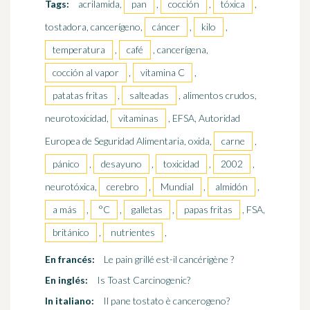
Tags:
acrilamida,
pan
,
cocción
,
tóxica
,
tostadora, cancerígeno,
cáncer
,
kilo
,
temperatura
,
café
, cancerígena,
cocción al vapor
,
vitamina C
,
patatas fritas
,
salteadas
, alimentos crudos,
neurotoxicidad,
vitaminas
, EFSA, Autoridad
Europea de Seguridad Alimentaria, oxida,
carne
,
pánico
,
desayuno
,
toxicidad
,
2002
,
neurotóxica,
cerebro
,
Mundial
,
almidón
,
a más
,
°C
,
galletas
,
papas fritas
, FSA,
británico
,
nutrientes
,
En francés:
Le pain grillé est-il cancérigène ?
En inglés:
Is Toast Carcinogenic?
In italiano:
Il pane tostato è cancerogeno?