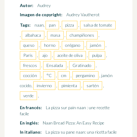
Autor:
Audrey
Imagen de copyright:
Audrey Vautherot
Tags:
naan,
pan
,
pizza
,
salsa de tomate
,
albahaca
,
masa
,
champiñones
,
queso
,
horno
,
orégano
,
jamón
,
París
,
ajo
,
aceite de oliva
,
pulpa
,
frescos
,
Ensalada
,
Gratinado
,
cocción
,
°C
,
cm
,
pergamino
, jamón
cocido,
invierno
,
pimienta
,
sartén
,
verde
,
En francés:
La pizza sur pain naan : une recette
facile
En inglés:
Naan Bread Pizza: An Easy Recipe
In italiano:
La pizza su pane naan: una ricetta facile