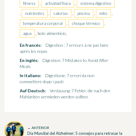
fitness
,
actividad física
,
sistema digestivo
,
nutrientes
,
calorías
,
piscina
,
mito
,
temperatura corporal
,
choque térmico
,
agua
, bolo alimenticio,
En francés:
Digestion : 7 erreurs à ne pas faire
après les repas
En inglés:
Digestion: 7 Mistakes to Avoid After
Meals
In italiano:
Digestione: 7 errori da non
commettere dopo i pasti
Auf Deutsch:
Verdauung: 7 Fehler, die nach den
Mahlzeiten vermieden werden sollten.
← ANTERIOR
Día Mundial del Alzheimer: 5 consejos para retrasar la