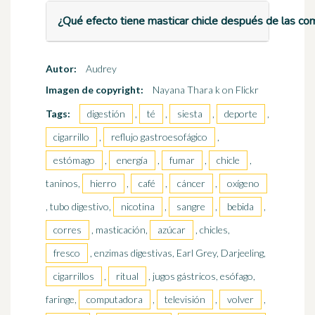
¿Qué efecto tiene masticar chicle después de las co
Autor:
Audrey
Imagen de copyright:
Nayana Thara k on Flickr
Tags:
digestión
,
té
,
siesta
,
deporte
,
cigarrillo
,
reflujo gastroesofágico
,
estómago
,
energía
,
fumar
,
chicle
,
taninos,
hierro
,
café
,
cáncer
,
oxígeno
, tubo digestivo,
nicotina
,
sangre
,
bebida
,
corres
, masticación,
azúcar
, chicles,
fresco
, enzimas digestivas, Earl Grey, Darjeeling,
cigarrillos
,
ritual
, jugos gástricos, esófago,
faringe,
computadora
,
televisión
,
volver
,