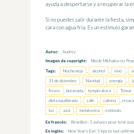
ayuda a despertarse y a recuperar la e
Si no puedes salir durante la fiesta, s
cara con agua fría
. Es un estímulo gara
Autor:
Audrey
Imagen de copyright:
Nicole Michalou on Pexe
Tags:
Nochevieja
,
alcohol
,
vino
,
s
31 de diciembre
,
Navidad
,
energía
,
j
fresco
, bocanada,
temperatura
,
Tomar
dieta equilibrada
,
café
,
cafeína
, resac
luz
,
azul
,
melatonina
, estímulo,
En francés:
Réveillon : 5 astuces pour tenir ju
En inglés:
New Year's Eve: 5 tips to last until mi