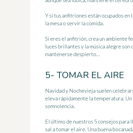
aunque sea lúdica, mantiene el cerebro
Y si tus anfitriones están ocupados en l
la mesa o servir la comida.
Si eres el anfitrión, crea un ambiente f
luces brillantes y la música alegre so
mantenerse despierto...
5- TOMAR EL AIRE
Navidad y Nochevieja suelen celebrars
eleva rápidamente la temperatura. Un 
somnolencia.
El último de nuestros 5 consejos para 
sal a tomar el aire
. Una buena bocanada 