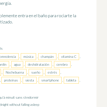
nergía.
implemente entra en el baño para
rociarte la
ntizado.
ls
omnolencia
,
música
,
champán
,
vitamina C
,
ardín
,
agua
,
deshidratación
,
cerebro
,
,
Nochebuena
,
sueño
,
estrés
,
a,
proteínas
,
siesta
,
smartphone
,
tableta
,
squ'à minuit sans s'endormir
dnight without falling asleep