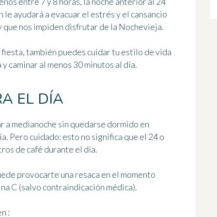
enos entre 7 y 8 horas, la noche anterior al 24
 le ayudará a evacuar el estrés y el cansancio
y que nos impiden disfrutar de la Nochevieja.
 fiesta, también puedes cuidar tu estilo de vida
a y
caminar al menos 30 minutos al día
.
A EL DÍA
gar a medianoche sin quedarse dormido en
ía
. Pero cuidado: esto no significa que el 24 o
ros de café durante el día.
 puede provocarte una resaca en el momento
na C (salvo contraindicación médica)
.
n :