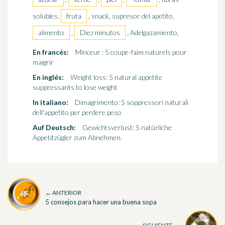
solubles,
fruta
, snack, supresor del apetito,
alimento
,
Diez minutos
, Adelgazamiento,
En francés:
Minceur : 5 coupe-faim naturels pour
maigrir
En inglés:
Weight loss: 5 natural appetite
suppressants to lose weight
In italiano:
Dimagrimento: 5 soppressori naturali
dell'appetito per perdere peso
Auf Deutsch:
Gewichtsverlust: 5 natürliche
Appetitzügler zum Abnehmen.
← ANTERIOR
5 consejos para hacer una buena sopa