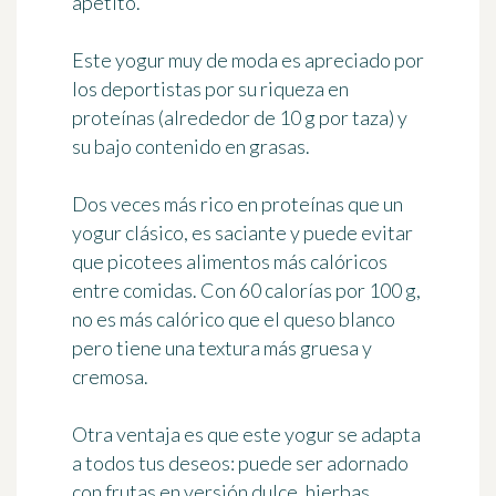
apetito.
Este yogur muy de moda es apreciado por
los deportistas por
su riqueza en
proteínas
(alrededor de 10 g por taza) y
su bajo contenido en grasas.
Dos veces más rico en proteínas que un
yogur clásico, es saciante y puede evitar
que picotees alimentos más calóricos
entre comidas. Con
60 calorías por 100 g
,
no es más calórico que el queso blanco
pero tiene una textura más gruesa y
cremosa.
Otra ventaja es que
este yogur se adapta
a todos tus deseos
: puede ser adornado
con frutas en versión dulce, hierbas