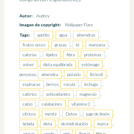
Autor:
Audrey
Imagen de copyright:
Wallpaper Flare
Tags:
apetito
,
agua
,
almendras
,
frutos secos
,
grasas
,
té
,
manzana
,
calorías
,
lípidos
,
fibra
,
proteínas
,
volver
,
dieta equilibrada
,
estómago
,
perezoso,
almendra
,
potasio
,
Brócoli
,
espinacas
, berros,
rúcula
,
lechuga
,
calórico
,
antioxidantes
,
magnesio
,
calcio
,
calabacines
,
vitamina C
,
cítricos
,
menta
,
Detox
,
jugo de limón
,
bebida
,
dieta
,
deshidratación
,
marca
,
azúcar
,
verde
,
piel
,
Tomar
, fibras